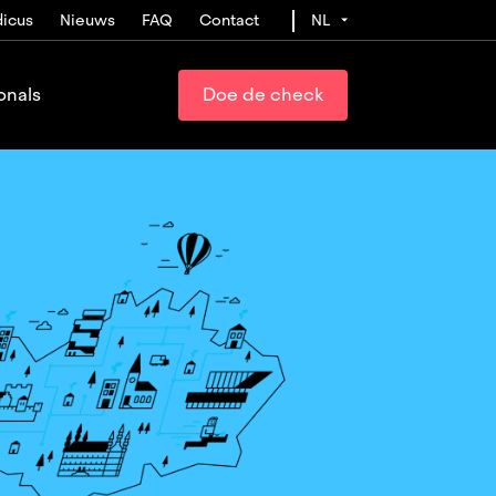
icus
Nieuws
FAQ
Contact
NL
onals
Doe de check