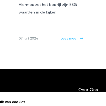
donk
Hiermee zet het bedrijf zijn ESG-
waarden in de kijker.
07 juni 2024
Lees meer
m
s
Over Ons
Op-Den-Bos
Providers
ik van cookies