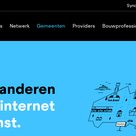
Synd
s
Netwerk
Gemeenten
Providers
Bouwprofessi
aanderen
 internet
st.