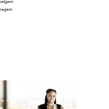
velgem
negem