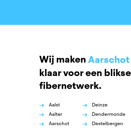
Zulte
Aalst
Aalter
Wij maken
Aarschot
klaar voor een bliks
Aartselaa
fibernetwerk.
Affligem
Antwerp
Aalst
Deinze
Asse
Aalter
Dendermonde
Aarschot
Destelbergen
Beerse