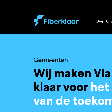
Over On
Gemeenten
Wij maken Vl
klaar voor
het
van de toekom