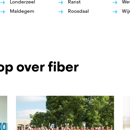
Londerzeel
Ranst
We
Maldegem
Roosdaal
Wij
op over fiber
onde
rgen