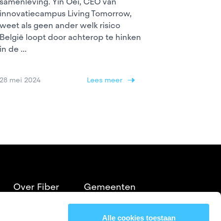
samenleving. Yin Oei, CEO van
innovatiecampus Living Tomorrow,
weet als geen ander welk risico
België loopt door achterop te hinken
in de ...
28 mei 2024
Lees meer
Over Fiber
Gemeenten
Aanleg
FAQ
Alle cookies toestaan