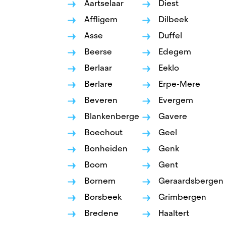
Aartselaar
Diest
Beersel
Affligem
Dilbeek
Berlaar
Asse
Duffel
Beerse
Edegem
Berlare
Berlaar
Eeklo
Beveren
Berlare
Erpe-Mere
Beveren
Evergem
Blankenb
Blankenberge
Gavere
Boechou
Boechout
Geel
Bonheiden
Genk
Bonheid
Boom
Gent
Boom
Bornem
Geraardsbergen
Bornem
Borsbeek
Grimbergen
Bredene
Haaltert
Borsbee