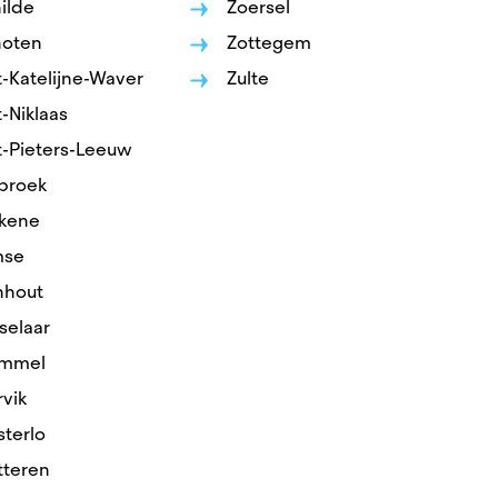
ilde
Zoersel
oten
Zottegem
t-Katelijne-Waver
Zulte
-Niklaas
t-Pieters-Leeuw
broek
kene
mse
nhout
selaar
mmel
vik
terlo
teren