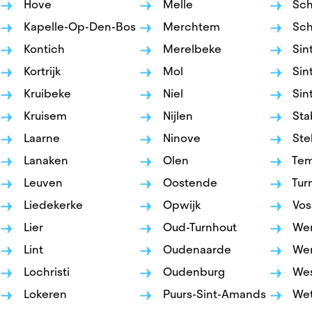
Hove
Melle
Sch
Kapelle-Op-Den-Bos
Merchtem
Sch
Kontich
Merelbeke
Sin
Kortrijk
Mol
Sint
Kruibeke
Niel
Sin
Kruisem
Nijlen
Sta
Laarne
Ninove
Ste
erge
Lanaken
Olen
Te
t
Leuven
Oostende
Tur
Liedekerke
Opwijk
Vos
en
Lier
Oud-Turnhout
We
Lint
Oudenaarde
Wer
Lochristi
Oudenburg
Wes
Lokeren
Puurs-Sint-Amands
Wet
k