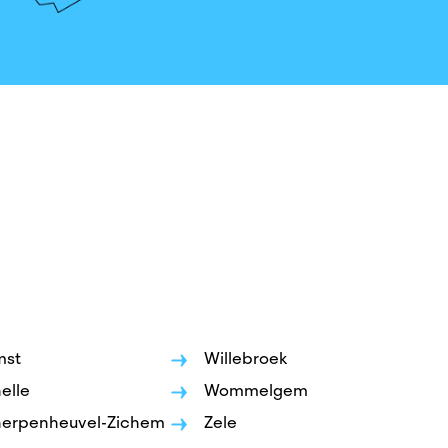
mst
Willebroek
elle
Wommelgem
erpenheuvel-Zichem
Zele