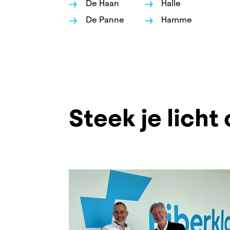
De Haan
Halle
Bredene
De Panne
Hamme
De Haan
De Panne
Deinze
Steek je licht 
Denderm
Destelbe
Diest
Dilbeek
Duffel