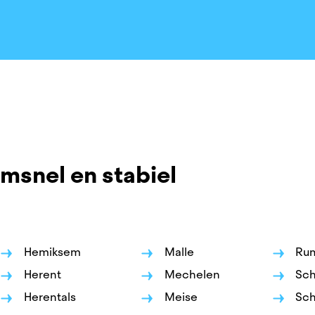
emsnel en stabiel
r
en
Hemiksem
Malle
Ru
Herent
Mechelen
Sch
Herentals
Meise
Sch