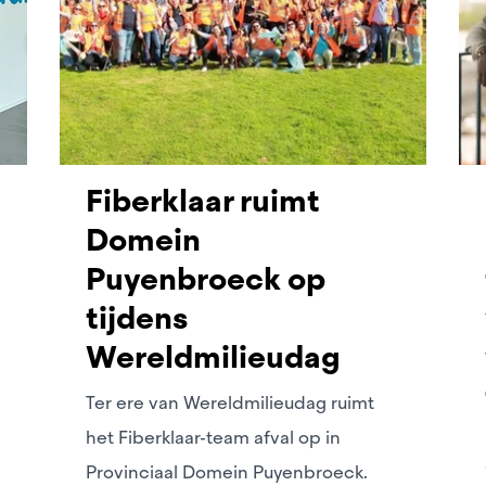
re
Fiberklaar ruimt
Domein
Puyenbroeck op
tijdens
Wereldmilieudag
bergen
Ter ere van Wereldmilieudag ruimt
het Fiberklaar-team afval op in
gen
Provinciaal Domein Puyenbroeck.