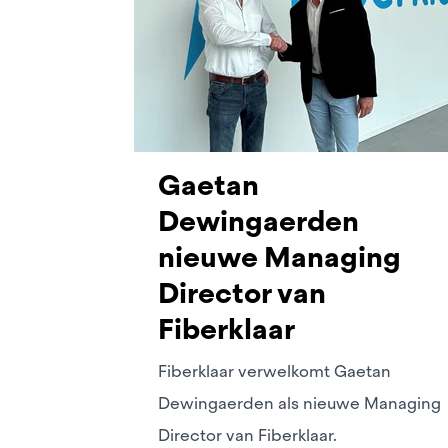
Edegem
Eeklo
Erpe-Me
Evergem
Gaetan
Gavere
Dewingaerden
Geel
nieuwe Managing
Genk
Director van
Fiberklaar
Gent
Geraards
Fiberklaar verwelkomt Gaetan
Dewingaerden als nieuwe Managing
Grimber
Director van Fiberklaar.