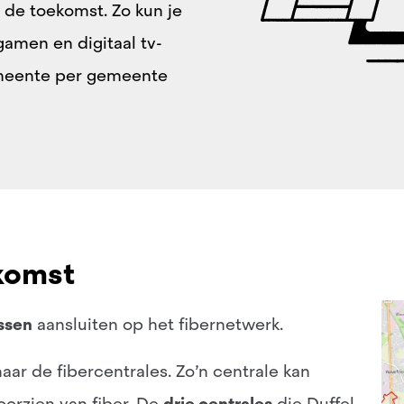
 de toekomst. Zo kun je
gamen en digitaal tv-
emeente per gemeente
komst
ssen
aansluiten op het fibernetwerk.
aar de fibercentrales. Zo’n centrale kan
orzien van fiber. De
drie centrales
die Duffel