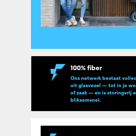
100% fiber
Ons netwerk bestaat volle
uit glasvezel — tot in je w
of zaak — en is storingvrij 
bliksemsnel.