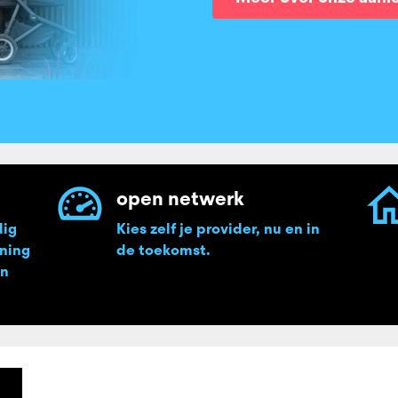
open netwerk
dig
Kies zelf je provider, nu en in
oning
de toekomst.
en