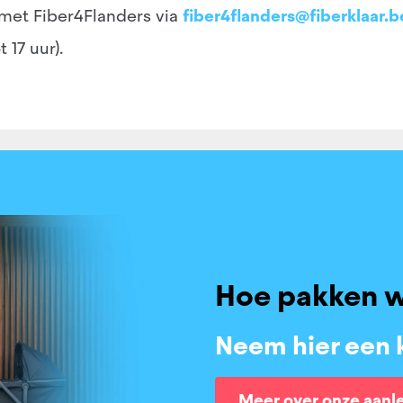
et Fiber4Flanders via
fiber4flanders@fiberklaar.b
 17 uur).
Hoe pakken w
Neem hier een k
Meer over onze aanl