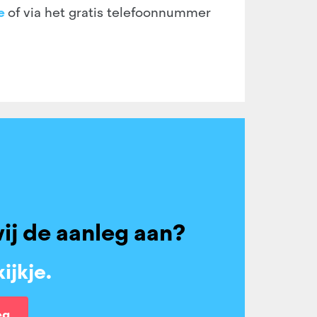
e
of via het gratis telefoonnummer
ij de aanleg aan?
ijkje.
eg