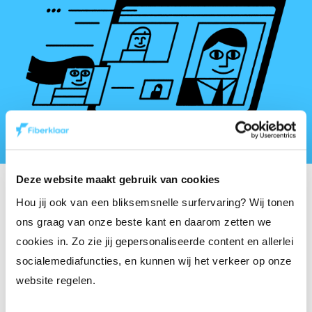
Deze website maakt gebruik van cookies
Hou jij ook van een bliksemsnelle surfervaring? Wij tonen
Ontdek ons aanbod
ons graag van onze beste kant en daarom zetten we
cookies in. Zo zie jij gepersonaliseerde content en allerlei
Wil je als telecomoperator of serviceprovider
socialemediafuncties, en kunnen wij het verkeer op onze
gebruik maken van het Fiberklaarnetwerk?
Ontdek
website regelen.
hier
ons niet-discriminatoir
aanbod dat door het BIPT
werd goedgekeurd.