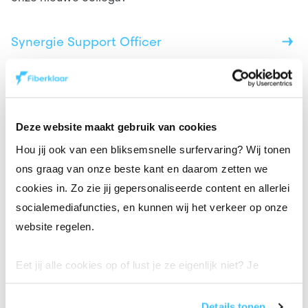
Synergie Support Officer
Project Manager
Deze website maakt gebruik van cookies
Hou jij ook van een bliksemsnelle surfervaring? Wij tonen
Scrum Master
ons graag van onze beste kant en daarom zetten we
cookies in. Zo zie jij gepersonaliseerde content en allerlei
FTTH Project Engineer
socialemediafuncties, en kunnen wij het verkeer op onze
website regelen.
Eet jij alle cookies op of lust je ze eigenlijk niet? Je
bepaalt de instellingen helemaal zelf. Enkel functionele
Wil jij ons helpen om ons
cookies mogen we altijd aanvinken volgens de GDPR-
Details tonen