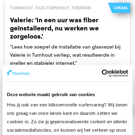
TURNHOUT, OUD-TURNHOUT, FIBERFAN
LOKAAL
Valerie: 'In een uur was fiber
geïnstalleerd, nu werken we
zorgeloos.'
"Lees hoe soepel de installatie van glasvezel bij
Valerie in Turnhout verliep, wat resulteerde in
sneller en stabieler internet."
23 december 2024
Lees meer
Deze website maakt gebruik van cookies
Hou jij ook van een bliksemsnelle surfervaring? Wij tonen
SYNDICI
OPINIE
ons graag van onze beste kant en daarom zetten we
“Het is niet de vraag of fiber naar
cookies in. Zo zie jij gepersonaliseerde content en allerlei
jouw gebouw komt, maar wanneer.”
socialemediafuncties, en kunnen wij het verkeer op onze