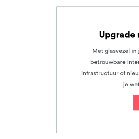
Upgrade n
Met glasvezel i
betrouwbare inter
infrastructuur of ni
je we