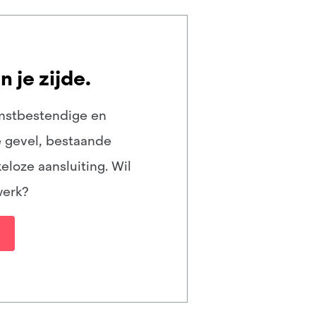
 je zijde.
mstbestendige en
e gevel, bestaande
eloze aansluiting. Wil
werk?