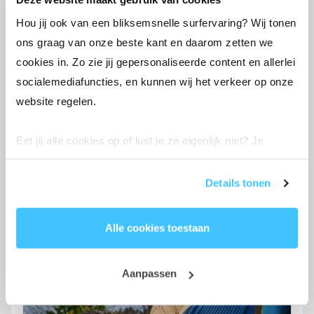
bliksemsnel.
Hou jij ook van een bliksemsnelle surfervaring? Wij tonen
ons graag van onze beste kant en daarom zetten we
cookies in. Zo zie jij gepersonaliseerde content en allerlei
open netwerk
socialemediafuncties, en kunnen wij het verkeer op onze
Kies zelf je provider, nu en in de
website regelen.
toekomst.
Eet jij alle cookies op of lust je ze eigenlijk niet? Je
1 fiberkabel
bepaalt de instellingen helemaal zelf. Enkel functionele
cookies mogen we altijd aanvinken volgens de GDPR-
Je bent altijd met het hele gezin
Details tonen
én al je apparaten tegelijk stabiel
wetgeving, want we hebben ze nodig om onze site goed
online.
te laten werken.
Alle cookies toestaan
Wil je meer weten? Lees ons volledige
cookiebeleid
.
Aanpassen