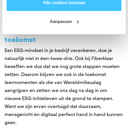
Alle cookies toestaan
Een schone planeet is uiteindelijk een gedeelde
verantwoordelijkheid!”
Wil je meer weten? Lees ons volledige
cookiebeleid
.
Aanpassen
Op naar een duurzame, digitale
toekomst
Een ESG-mindset in je bedrijf verankeren, doe je
natuurlijk niet in éen-twee-drie. Ook bij Fiberklaar
beseffen we dus dat we nog grote stappen moeten
zetten. Daarom blijven we ook in de toekomst
leermomenten als die van Wereldmilieudag
aangrijpen en zetten we ons dag na dag in om
nieuwe ESG-initiatieven uit de grond te stampen.
Want we zijn ervan overtuigd dat duurzaam,
mensgericht en digitaal perfect hand in hand kunnen
gaan.