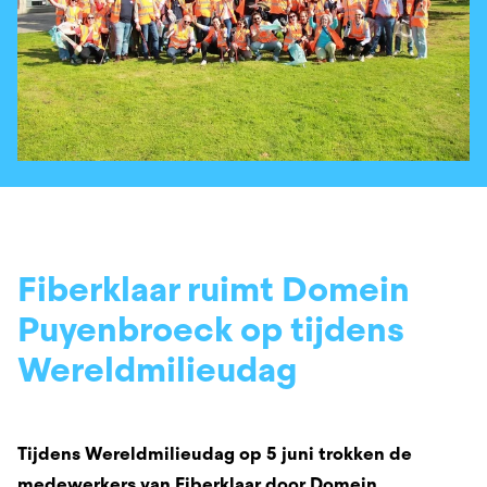
Fiberklaar ruimt Domein
Puyenbroeck op tijdens
Wereldmilieudag
Tijdens Wereldmilieudag op 5 juni trokken de
medewerkers van Fiberklaar door Domein