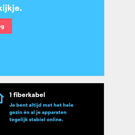
ijkje.
eg
1 fiberkabel
Je bent altijd met het hele
gezin én al je apparaten
tegelijk stabiel online.