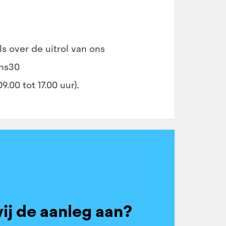
s over de uitrol van ons
ons30
00 tot 17.00 uur).
ij de aanleg aan?