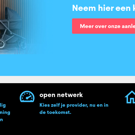
Neem hier een k
Meer over onze aanl
open netwerk
dig
Kies zelf je provider, nu en in
oning
de toekomst.
en