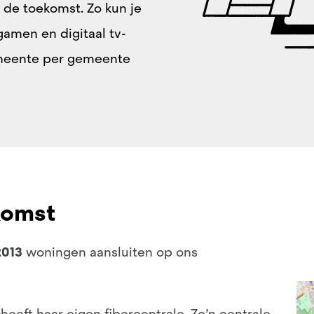
 de toekomst. Zo kun je
gamen en digitaal tv-
emeente per gemeente
komst
2013
woningen aansluiten op ons
heeft haar eigen fibercentrale. Zo’n centrale