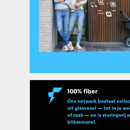
100% fiber
Ons netwerk bestaat volle
uit glasvezel — tot in je w
of zaak — en is storingvrij 
bliksemsnel.