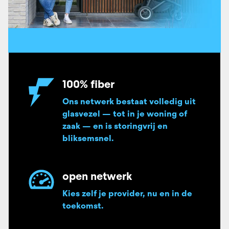
100% fiber
Ons netwerk bestaat volledig uit
glasvezel — tot in je woning of
zaak — en is storingvrij en
bliksemsnel.
open netwerk
Kies zelf je provider, nu en in de
toekomst.