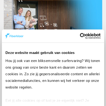
Deze website maakt gebruik van cookies
Hou jij ook van een bliksemsnelle surfervaring? Wij tonen
ons graag van onze beste kant en daarom zetten we
cookies in. Zo zie jij gepersonaliseerde content en allerlei
socialemediafuncties, en kunnen wij het verkeer op onze
100% fiber
website regelen.
Ons netwerk bestaat volledig uit
glasvezel — tot in je woning of
Eet jij alle cookies op of lust je ze eigenlijk niet? Je
zaak — en is storingvrij en