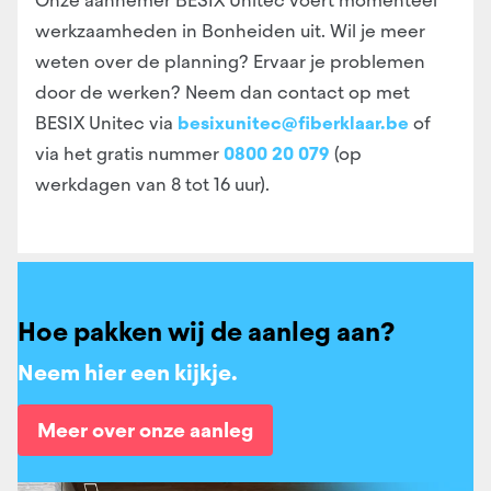
Onze aannemer BESIX Unitec
voert momenteel
werkzaamheden in Bonheiden
uit. Wil je meer
weten over de planning? Ervaar je problemen
door de werken? Neem dan contact op met
BESIX Unitec via
besixunitec@fiberklaar.be
of
via het gratis nummer
0800 20 079
(
op
werkdagen van 8 tot 16 uur).
Hoe pakken wij de aanleg aan?
Neem hier een kijkje.
Meer over onze aanleg