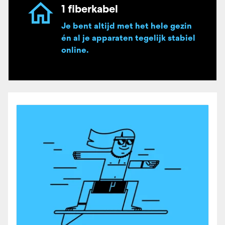
1 fiberkabel
Je bent altijd met het hele gezin
én al je apparaten tegelijk stabiel
online.