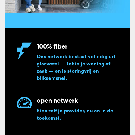
100% fiber
Ons netwerk bestaat volledig uit
glasvezel — tot in je woning of
zaak — en is storingvrij en
bliksemsnel.
open netwerk
Kies zelf je provider, nu en in de
toekomst.