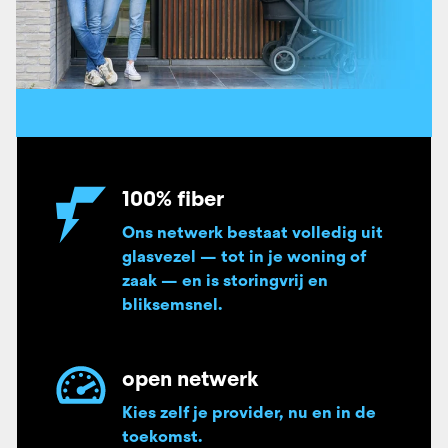
100% fiber
Ons netwerk bestaat volledig uit
glasvezel — tot in je woning of
zaak — en is storingvrij en
bliksemsnel.
open netwerk
Kies zelf je provider, nu en in de
toekomst.