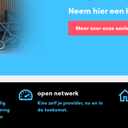
Neem hier een k
Meer over onze aanl
open netwerk
dig
Kies zelf je provider, nu en in
oning
de toekomst.
en