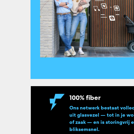
100% fiber
Ons netwerk bestaat volle
uit glasvezel — tot in je w
of zaak — en is storingvrij 
bliksemsnel.