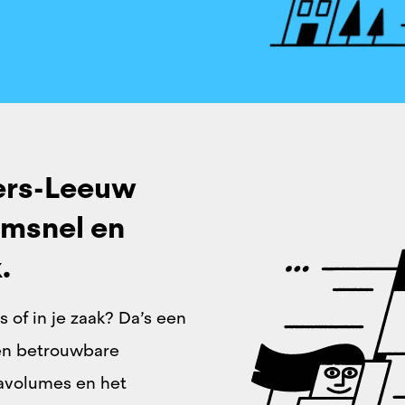
ters-Leeuw
emsnel ​en
​
is of in je zaak? Da’s een
een betrouwbare
tavolumes en het