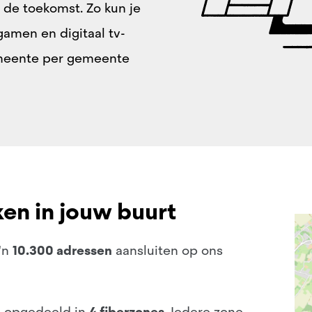
 de toekomst. Zo kun je
gamen en digitaal tv-
emeente per gemeente
en in jouw buurt
'n
10.300 adressen
aansluiten op ons
e opgedeeld in
4 fiberzones
. Iedere zone