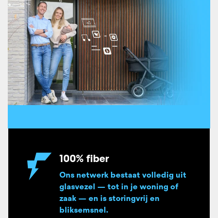
100% fiber
Ons netwerk bestaat volledig uit
glasvezel — tot in je woning of
zaak — en is storingvrij en
bliksemsnel.