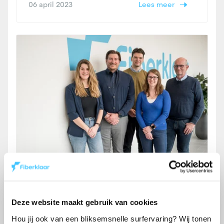
06 april 2023
Lees meer
Samen vieren we twee jaar
Fiberklaar
Deze website maakt gebruik van cookies
Fiberklaar verjaart. Exact twee jaar geleden
Hou jij ook van een bliksemsnelle surfervaring? Wij tonen
begon Fiberklaar aan zijn ambitieus