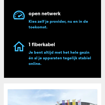
open netwerk
Kies zelf je provider, nu en in de
toekomst.
1 fiberkabel
Je bent altijd met het hele gezin
én al je apparaten tegelijk stabiel
online.