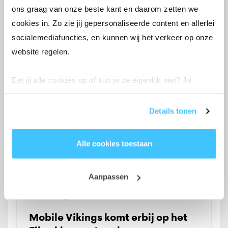
ons graag van onze beste kant en daarom zetten we
project: tegen eind 2028 1,5 miljoen
cookies in. Zo zie jij gepersonaliseerde content en allerlei
glasvezelhuisaansluitingen halen.
socialemediafuncties, en kunnen wij het verkeer op onze
website regelen.
29 maart 2023
Lees meer
Eet jij alle cookies op of lust je ze eigenlijk niet? Je
bepaalt de instellingen helemaal zelf. Enkel functionele
cookies mogen we altijd aanvinken volgens de GDPR-
Details tonen
wetgeving, want we hebben ze nodig om onze site goed
te laten werken.
Alle cookies toestaan
Wil je meer weten? Lees ons volledige
cookiebeleid
.
Aanpassen
Mobile Vikings komt erbij op het