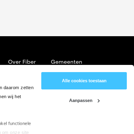
Over Fiber
Gemeenten
Aanleg
FAQ
Alle cookies toestaan
Nieuws
Vacatures
en daarom zetten
nen wij het
Pers
Wholesale
Aanpassen
nkel functionele
 om onze site