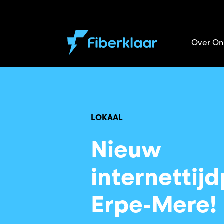
Over On
LOKAAL
Nieuw
internettijd
Erpe-Mere!