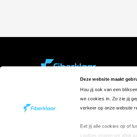
Deze website maakt gebru
Klantendienst
Hou jij ook van een bliks
078/31 99 87
we cookies in. Zo zie jij g
verkeer op onze website r
Eet jij alle cookies op of l
cookies mogen we altijd 