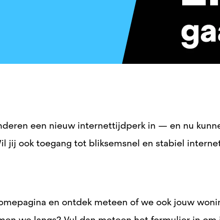
anderen
een nieuw internettijdperk in
— en nu kunn
il jij ook toegang tot bliksemsnel en stabiel interne
omepagina en ontdek meteen of we ook jouw wonin
men we langs? Vul dan meteen het formulier in om 