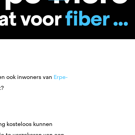
en ook inwoners van
Erpe-
t?
g kosteloos kunnen
je te verzekeren van een