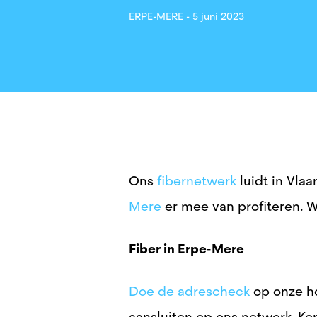
ERPE-MERE -
5 juni 2023
Ons
fibernetwerk
luidt
in Vla
Mere
er mee van profiteren.
W
Fiber in Erpe-Mere
Doe de adrescheck
op onze h
aansluiten op ons netwerk. Ko