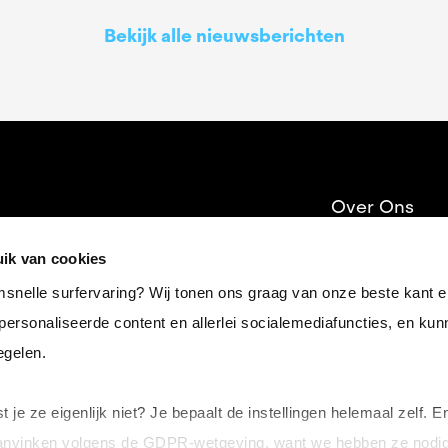
Bekijk alle nieuwsberichten
Over Ons
Providers
ik van cookies
Syndicus
emsnelle surfervaring? Wij tonen ons graag van onze beste kant 
epersonaliseerde content en allerlei socialemediafuncties, en kun
Contact
egelen.
ust je ze eigenlijk niet? Je bepaalt de instellingen helemaal zelf. E
aanvinken volgens de GDPR-wetgeving, want we hebben ze nodig