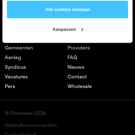
te laten werken.
Klantendienst
Alle cookies toestaan
078/31 99 87
Wil je meer weten? Lees ons volledige
cookiebeleid
.
Aanpassen
Over Ons
Over Fiber
Gemeenten
Providers
Aanleg
FAQ
Syndicus
Nieuws
Vacatures
Contact
Pers
Wholesale
© Fiberklaar 2026
Gebruiksvoorwaarden
Cookiebeleid