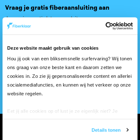
Vraag je gratis fiberaansluiting aan
Je woning gratis laten aansluiten op ons
fibernetwerk, da’s een bliksems goed idee.
Vul je adres in bovenaan deze pagina en ontdek of
Deze website maakt gebruik van cookies
we jouw woning fiberklaar kunnen maken.
Hou jij ook van een bliksemsnelle surfervaring? Wij tonen
Is dat het geval? Vraag dan meteen een
gratis
ons graag van onze beste kant en daarom zetten we
aansluiting
aan.
cookies in. Zo zie jij gepersonaliseerde content en allerlei
socialemediafuncties, en kunnen wij het verkeer op onze
Check je adres
website regelen.
Eet jij alle cookies op of lust je ze eigenlijk niet? Je
bepaalt de instellingen helemaal zelf. Enkel functionele
cookies mogen we altijd aanvinken volgens de GDPR-
Details tonen
wetgeving, want we hebben ze nodig om onze site goed