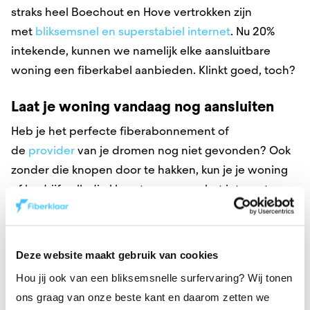
straks heel Boechout en Hove vertrokken zijn
met
bliksemsnel en superstabiel internet
. Nu 20%
intekende, kunnen we namelijk elke aansluitbare
woning een fiberkabel aanbieden. Klinkt goed, toch?
Laat je woning vandaag nog aansluiten
Heb je het perfecte fiberabonnement of
de
provider
van je dromen nog niet gevonden? Ook
zonder die knopen door te hakken, kun je je woning
of bedrijf volledig klaarstomen voor het internet van
de toekomst. Zolang onze aannemer bij jou in de
buurt aan het netwerk sleutelt, kun je voor een
fiberaansluiting kiezen.
Deze website maakt gebruik van cookies
Hou jij ook van een bliksemsnelle surfervaring? Wij tonen
Fiber4Flanders legt onze kabels in de
ons graag van onze beste kant en daarom zetten we
grond