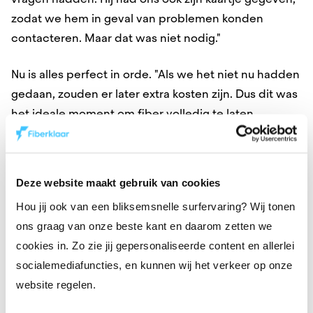
zodat we hem in geval van problemen konden
contacteren. Maar dat was niet nodig."
Nu is alles perfect in orde. "Als we het niet nu hadden
gedaan, zouden er later extra kosten zijn. Dus dit was
het ideale moment om fiber volledig te laten
installeren," voegt hij toe.
Deze website maakt gebruik van cookies
Hou jij ook van een bliksemsnelle surfervaring? Wij tonen
Een open fibernetwerk voor
ons graag van onze beste kant en daarom zetten we
iedereen.
cookies in. Zo zie jij gepersonaliseerde content en allerlei
socialemediafuncties, en kunnen wij het verkeer op onze
Fiberklaar legt een open netwerk aan in
website regelen.
Vlaanderen. Voor internetdiensten werken we