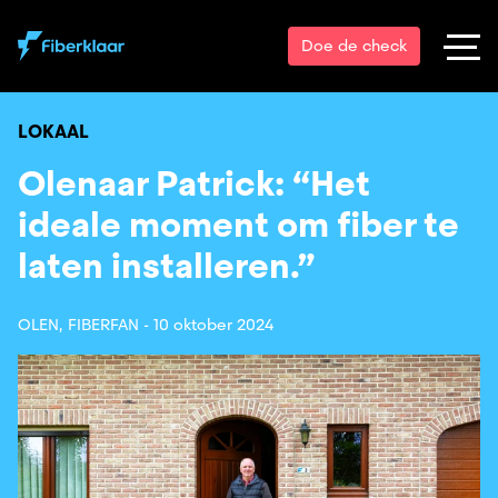
Doe de check
LOKAAL
Olenaar Patrick: “Het
ideale moment om fiber te
laten installeren.”
OLEN, FIBERFAN -
10 oktober 2024